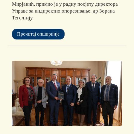
Мирјанић, примио је у радну посјету директора
Управе за индиректно опорезивање, др Зорана
Тегелтију.
Прочитај опширније