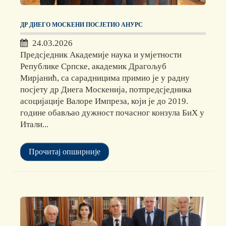
ДР ДИЕГО МОСКЕНИ ПОСЈЕТИО АНУРС
24.03.2026
Предсједник Академије наука и умјетности
Републике Српске, академик Драгољуб
Мирјанић, са сарадницима примио је у радну
посјету др Диега Москенија, потпредсједника
асоцијације Валоре Импреза, који је до 2019.
године обављао дужност почасног конзула БиХ у
Итали...
Прочитај опширније