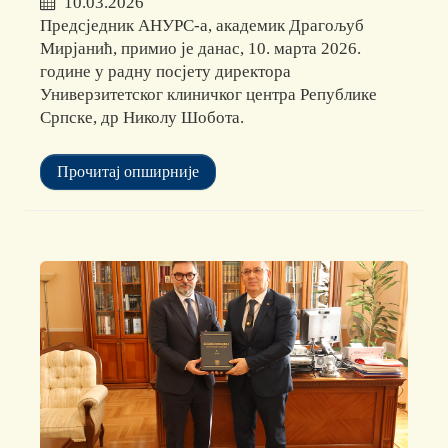
10.03.2026
Предсједник АНУРС-а, академик Драгољуб
Мирјанић, примио је данас, 10. марта 2026.
године у радну посјету директора
Универзитетског клиничког центра Републике
Српске, др Николу Шобота.
Прочитај опширније