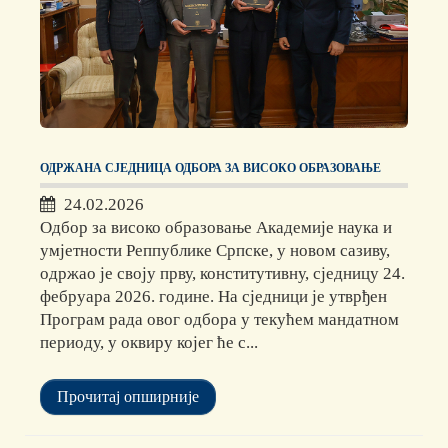
ОДРЖАНА СЈЕДНИЦА ОДБОРА ЗА ВИСОКО ОБРАЗОВАЊЕ
24.02.2026
Одбор за високо образовање Академије наука и
умјетности Реппублике Српске, у новом сазиву,
одржао је своју прву, конститутивну, сједницу 24.
фебруара 2026. године. На сједници је утврђен
Програм рада овог одбора у текућем мандатном
периоду, у оквиру којег ће с...
Прочитај опширније