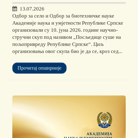
13.07.2026
Одбор за село и Одбор за биотехничке науке
Академије наука и умјетности Републике Српске
организовали су 10. јуна 2026. године научно-
стручни скуп под називом „Посљедице суше на
пољопривреду Републике Српске“. Циљ
организовања овог скупа био је да се, кроз сед...
Прочитај опширније