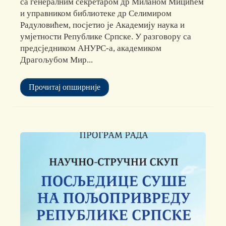
са генералним секретаром др Миланом Мицићем
и управником библиотеке др Селимиром
Радуловићем, посјетио је Академију наука и
умјетности Републике Српске. У разговору са
предсједником АНУРС-а, академиком
Драгољубом Мир...
Прочитај опширније