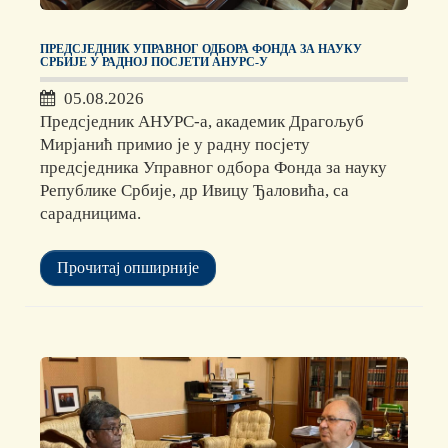
ПРЕДСЈЕДНИК УПРАВНОГ ОДБОРА ФОНДА ЗА НАУКУ
СРБИЈЕ У РАДНОЈ ПОСЈЕТИ АНУРС-У
05.08.2026
Предсједник АНУРС-а, академик Драгољуб
Мирјанић примио је у радну посјету
предсједника Управног одбора Фонда за науку
Републике Србије, др Ивицу Ђаловића, са
сарадницима.
Прочитај опширније