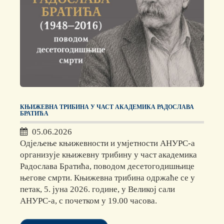
КЊИЖЕВНА ТРИБИНА У ЧАСТ АКАДЕМИКА РАДОСЛАВА
БРАТИЋА
05.06.2026
Одјељење књижевности и умјетности АНУРС-а
организује књижевну трибину у част академика
Радослава Братића, поводом десетогодишњице
његове смрти. Књижевна трибина одржаће се у
петак, 5. јуна 2026. године, у Великој сали
АНУРС-а, с почетком у 19.00 часова.