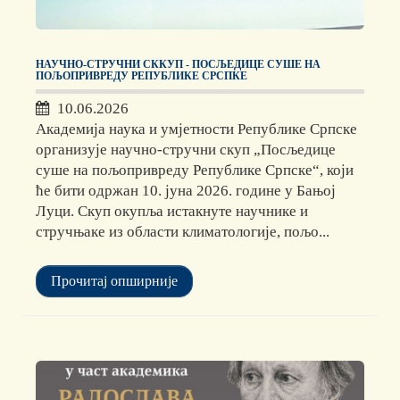
НАУЧНО-СТРУЧНИ СККУП - ПОСЉЕДИЦЕ СУШЕ НА
ПОЉОПРИВРЕДУ РЕПУБЛИКЕ СРСПКЕ
10.06.2026
Академија наука и умјетности Републике Српске
организује научно-стручни скуп „Посљедице
суше на пољопривреду Републике Српске“, који
ће бити одржан 10. јуна 2026. године у Бањој
Луци. Скуп окупља истакнуте научнике и
стручњаке из области климатологије, пољо...
Прочитај опширније