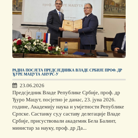
РАДНА ПОСЈЕТА ПРЕДСЈЕДНИКА ВЛАДЕ СРБИЈЕ ПРОФ. ДР
ЂУРЕ МАЦУТА АНУРС-У
23.06.2026
Предсједник Владе Републике Србије, проф. др
Ђуро Мацут, посјетио је данас, 23. јуна 2026.
године, Академију наука и умјетности Републике
Српске. Састанку су,у саставу делегације Владе
Србије, присуствовали академик Бела Балинт,
министар за науку, проф. др Да...