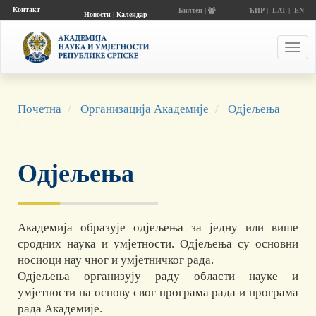
Контакт
Билтен |
ЋИР
|
LAT
|
EN
Новости
|
Календар
догађаја
Toggl
navig
Почетна
Организација Академије
Одјељења
Одјељења
Академија образује одјељења за једну или више
сродних наука и умјетности. Одјељења су основни
носиоци нау чног и умјетничког рада.
Одјељења организују раду области науке и
умјетности на основу свог програма рада и програма
рада Академије.