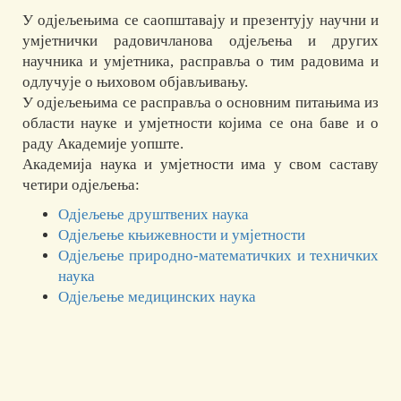
У одјељењима се саопштавају и презентују научни и
умјетнички радовичланова одјељења и других
научника и умјетника, расправља о тим радовима и
одлучује о њиховом објављивању.
У одјељењима се расправља о основним питањима из
области науке и умјетности којима се она баве и о
раду Академије уопште.
Академија наука и умјетности има у свом саставу
четири одјељења:
Одјељење друштвених наука
Одјељење књижевности и умјетности
Одјељење природно-математичких и техничких
наука
Одјељење медицинских наука