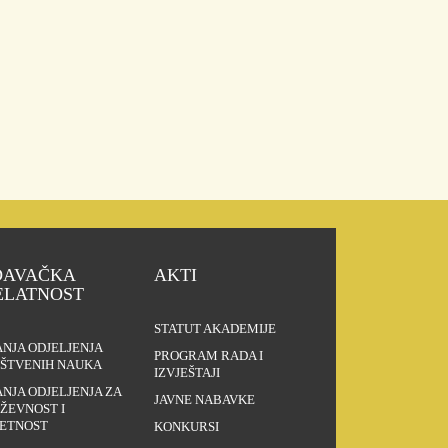
DAVAČKA
AKTI
ELATNOST
STATUT AKADEMIJE
ANJA ODJELJENJA
PROGRAM RADA I
ŠTVENIH NAUKA
IZVJEŠTAJI
ANJA ODJELJENJA ZA
JAVNE NABAVKE
IŽEVNOST I
ETNOST
KONKURSI