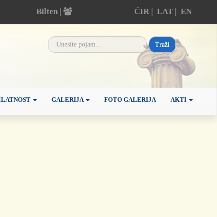
Bilten |
ĆIR
|
LAT
|
EN
Traži
ELATNOST
GALERIJA
FOTO GALERIJA
AKTI