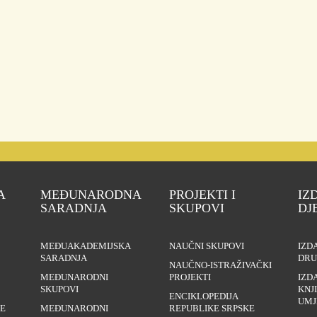
A
MEĐUNARODNA
PROJEKTI I
IZ
SARADNJA
SKUPOVI
DJ
MEĐUAKADEMIJSKA
NAUČNI SKUPOVI
IZD
SARADNJA
DRU
NAUČNO-ISTRAŽIVAČKI
MEĐUNARODNI
PROJEKTI
IZD
SKUPOVI
KNJ
ENCIKLOPEDIJA
UMJ
E
MEĐUNARODNI
REPUBLIKE SRPSKE