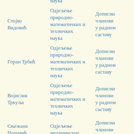
наука
Одјељење
Дописни
природно-
Стојко
чланови
математичких и
Видовић
у радном
техничких
саставу
наука
Одјељење
Дописни
природно-
чланови
Горан Трбић
математичких и
у радном
техничких
саставу
наука
Одјељење
Дописни
природно-
Војислав
чланови
математичких и
Тркуља
у радном
техничких
саставу
наука
Дописни
Сњежана
Одјељење
чланови
Поповић
медицинских