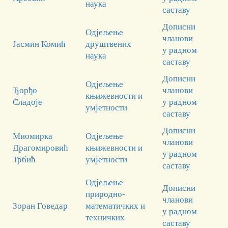
наука
саставу
Дописни
Одјељење
чланови
Јасмин Комић
друштвених
у радном
наука
саставу
Дописни
Одјељење
Ђорђо
чланови
књижевности и
Сладоје
у радном
умјетности
саставу
Дописни
Миомирка
Одјељење
чланови
Драгомировић
књижевности и
у радном
Трбић
умјетности
саставу
Одјељење
Дописни
природно-
чланови
Зоран Говедар
математичких и
у радном
техничких
саставу