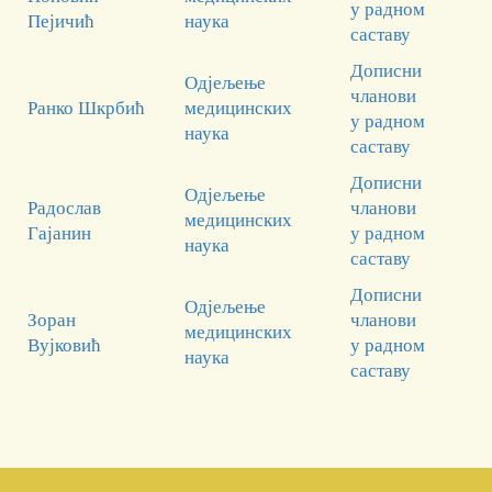
у радном
Пејичић
наука
саставу
Дописни
Одјељење
чланови
Ранко Шкрбић
медицинских
у радном
наука
саставу
Дописни
Одјељење
Радослав
чланови
медицинских
Гајанин
у радном
наука
саставу
Дописни
Одјељење
Зоран
чланови
медицинских
Вујковић
у радном
наука
саставу