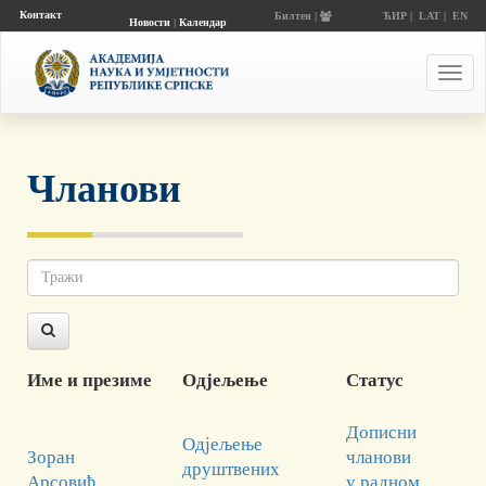
Контакт
Билтен |
ЋИР
|
LAT
|
EN
Новости
|
Календар
догађаја
Toggl
navig
Чланови
Име и презиме
Одјељење
Статус
Дописни
Одјељење
Зоран
чланови
друштвених
Арсовић
у радном