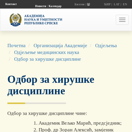
Контакт
Билтен |
ЋИР
|
LAT
|
EN
Новости
|
Календар
догађаја
Toggl
navig
Почетна
Организација Академије
Одјељења
Одјељење медицинских наука
Одбор за хирушке дисциплине
Одбор за хирушке
дисциплине
Одбор за хирушке дисциплине чине:
Академик Вељко Марић, предсједник;
Проф. др Зоран Алексић, замјеник