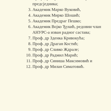
предсједника;
Академик Марко Вуковић,
Академик Мирко Шошић;
Академик Предраг Пешко;
Академик Војко Ђукић, редовни члан
АНУРС-а изван радног састава;
Проф. др Зденка Кривокућа;
Проф. др Драган Костић;
Проф. др Славко Ждрале;
Проф. др Радмил Марић;
Проф. др Синиша Максимовић и
Проф. др Милан Симатовић.