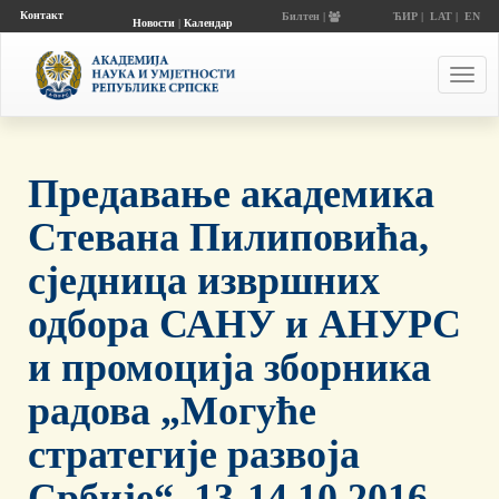
Контакт
Билтен |
ЋИР
|
LAT
|
EN
Новости
|
Календар
догађаја
Toggl
navig
Предавање академика
Стевана Пилиповића,
сједница извршних
одбора САНУ и АНУРС
и промоција зборника
радова „Могуће
стратегије развоја
Србије“, 13-14.10.2016.