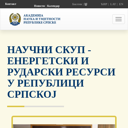
Контакт
Билтен |
ЋИР
|
LAT
|
EN
Новости
|
Календар
догађаја
Toggl
navig
НАУЧНИ СКУП -
ЕНЕРГЕТСКИ И
РУДАРСКИ РЕСУРСИ
У РЕПУБЛИЦИ
СРПСКОЈ