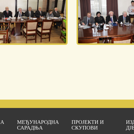
ЈА
МЕЂУНАРОДНА
ПРОЈЕКТИ И
ИЗ
САРАДЊА
СКУПОВИ
ДЈ