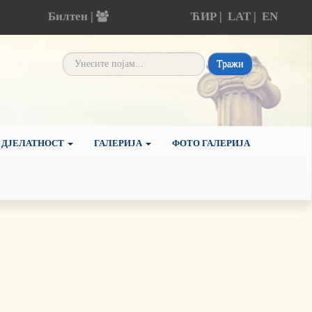
Билтен |
ЋИР
|
LAT
|
EN
Тражи
 ДЈЕЛАТНОСТ
ГАЛЕРИЈА
ФОТО ГАЛЕРИЈА