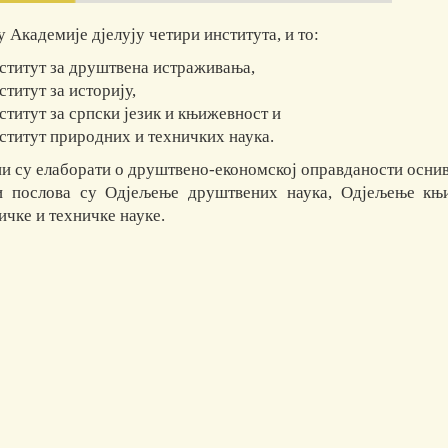
 Академије дјелују четири института, и то:
ститут за друштвена истраживања,
ститут за историју,
ститут за српски језик и књижевност и
ститут природних и техничких наука.
и су елаборати о друштвено-економској оправданости осни
 послова су Одјељење друштвених наука, Одјељење књи
ичке и техничке науке.