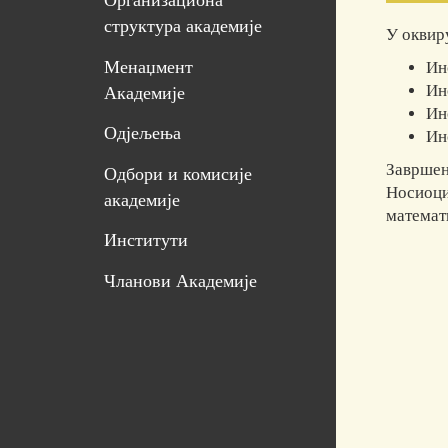
Организациона
структура академије
У оквиру
Менаџмент
Ин
Ин
Академије
Ин
Одјељења
Ин
Завршен
Одбори и комисије
Носиоци
академије
математ
Институти
Чланови Академије