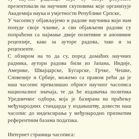
презентовали на научним скуповима које организује
Академија наука и умјетности Републике Српске,
У часопису објављујемо и радове научника који нам
понуде своје чланке, а сви објављени радови су
попраћени са најмање двије позитивне и анонимне
рецензије, како за ауторе радова, тако и за
рецензенте.
С обзиром на то да су, поред домаћих научних
радника, аутори радова били из Јапана, Индије,
Америке, Швајцарске, Бугарске, Грчке, Чешке,
Словеније и Србије, можемо са правом рећи да је
наш часопис превазишао обрисе научног часописа
националног значаја, те да ће издавачка политика
Уредничког одбора, која је базирана на праћењу
међународних стандарда у издаваштву, довести наш
часопис до индексирања у међународно признатим
референтним базама података.
Интернет страница часописа: