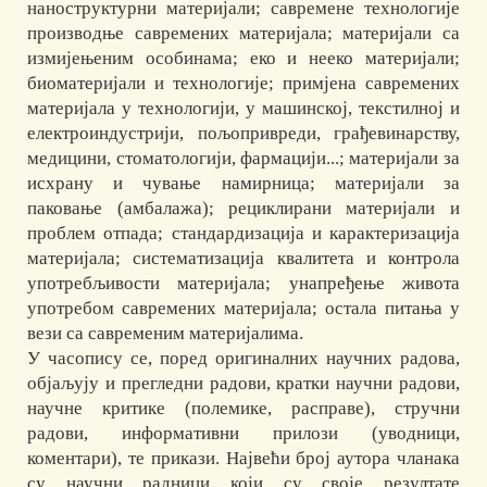
наноструктурни материјали; савремене технологије
производње савремених материјала; материјали са
измијењеним особинама; еко и нееко материјали;
биоматеријали и технологије; примјена савремених
материјала у технологији, у машинској, текстилној и
електроиндустрији, пољопривреди, грађевинарству,
медицини, стоматологији, фармацији...; материјали за
исхрану и чување намирница; материјали за
паковање (амбалажа); рециклирани материјали и
проблем отпада; стандардизација и карактеризација
материјала; систематизација квалитета и контрола
употребљивости материјала; унапређење живота
употребом савремених материјала; остала питања у
вези са савременим материјалима.
У часопису се, поред оригиналних научних радова,
објаљују и прегледни радови, кратки научни радови,
научне критике (полемике, расправе), стручни
радови, информативни прилози (уводници,
коментари), те прикази. Највећи број аутора чланака
су научни радници који су своје резултате