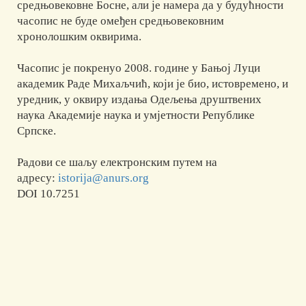
средњовековне Босне, али је намера да у будућности
часопис не буде омеђен средњовековним
хронолошким оквирима.
Часопис је покренуо 2008. године у Бањој Луци
академик Раде Михаљчић, који је био, истовремено, и
уредник, у оквиру издања Одељења друштвених
наука Академије наука и умјетности Републике
Српске.
Радови се шаљу електронским путем на
адресу:
istorija@anurs.org
DOI 10.7251