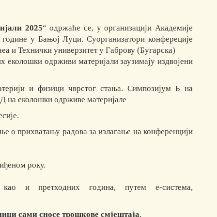
ијали 2025
“ одржаће се, у организацији Академије
. године у Бањој Луци. Суорганизатори конфереције
аеа и Технички универзитет у Габрову (Бугарска)
их еколошки одрживи материјали заузимају издвојени
атерији и физици чврстог стања. Симпозијум Б на
 Д на еколошки одрживе материјале
сије.
ње о прихватању радова за излагање на конференцији
иђеном року.
као и претходних година, путем е-система,
сници сами сносе трошкове смјештаја
.