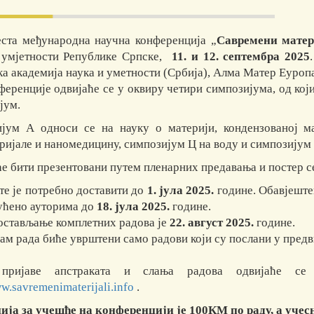
ста међународна научна конференција „
Савремени матер
 умјетности Републике Српске,
11. и 12. септембра 2025
ка академија наука и уметности (Србија), Алма Матер Еуроп
ференције одвијаће се у оквиру четири симпозијума, од кој
ијум.
јум А односи се на науку о материји, кондензованој м
ријале и наномедицину, симпозијум Ц на воду и симпозијум
ће бити презентовани путем пленарних предавања и постер се
те је потребно доставити до
1. јула 2025.
године. Обавјеште
ућено ауторима до
18. јула 2025.
године.
достављање комплетних радова је
22. август 2025.
године.
ам рада биће уврштени само радови који су послани у предв
пријаве апстраката и слања радова одвијаће се 
w.savremenimaterijali.info
.
ија за учешће на конференцији је 100КМ по раду, а уче