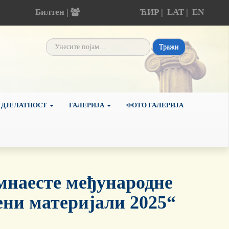
Билтен |
ЋИР
|
LAT
|
EN
Тражи
 ДЈЕЛАТНОСТ
ГАЛЕРИЈА
ФОТО ГАЛЕРИЈА
мнаесте међународне
ни материјали 2025“