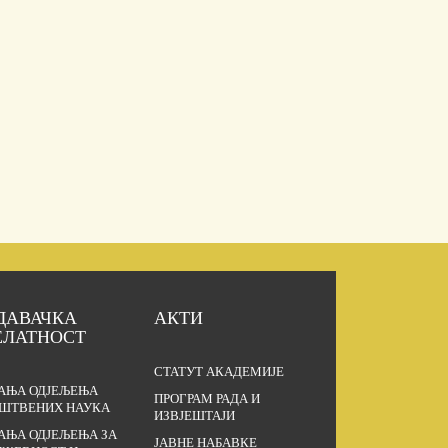
ДАВАЧКА
АКТИ
ЕЛАТНОСТ
СТАТУТ АКАДЕМИЈЕ
АЊА ОДЈЕЉЕЊА
ПРОГРАМ РАДА И
ШТВЕНИХ НАУКА
ИЗВЈЕШТАЈИ
АЊА ОДЈЕЉЕЊА ЗА
ЈАВНЕ НАБАВКЕ