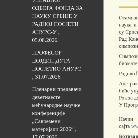
УПРАВНОГ
ОДБОРА ФОНДА ЗА
НАУКУ СРБИЈЕ У
Осамнае
РАДНОЈ ПОСЈЕТИ
наука и
су Српс
АНУРС-У ,
Рад Кон
05.08.2026.
симпоз
ПРОФЕСОР
Симпози
ЏОЈДИП ДУТА
биомате
ПОСЈЕТИО АНУРС
Радови 
, 31.07.2026.
Апстрак
Пленарни предавачи
биће уп
деветнаесте
Рок за 
У Прогр
међународне научне
конференције
Начин 
„Савремени
сајта
ww
материјали 2026“ ,
Котизац
17.07.2026.