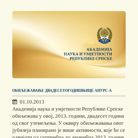
ОБИЉЕЖАВАЊЕ ДВАДЕСЕТОГОДИШЊИЦЕ АНУРС-А
01.10.2013
Академија наука и умјетности Републике Српске
обиљежава у овој, 2013. години, двадесет година
од свог утемељења. У оквиру обиљежавања овог
јубилеја планирано је више активности, које ће се
одвијати од септембра до децембра 2013. године.