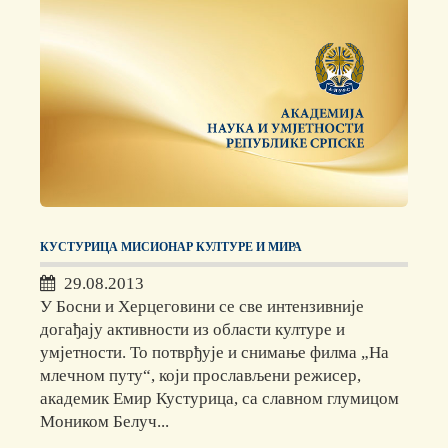
КУСТУРИЦА МИСИОНАР КУЛТУРЕ И МИРА
29.08.2013
У Босни и Херцеговини се све интензивније
догађају активности из области културе и
умјетности. То потврђује и снимање филма „На
млечном путу“, који прослављени режисер,
академик Емир Кустурица, са славном глумицом
Моником Белуч...