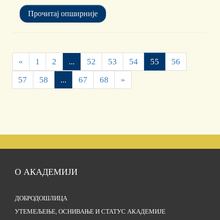
Прочитај опширније
«
1
2
...
52
53
54
55
56
57
58
...
67
68
»
О АКАДЕМИЈИ
ДОБРОДОШЛИЦА
УТЕМЕЉЕЊЕ, ОСНИВАЊЕ И СТАТУС АКАДЕМИЈЕ