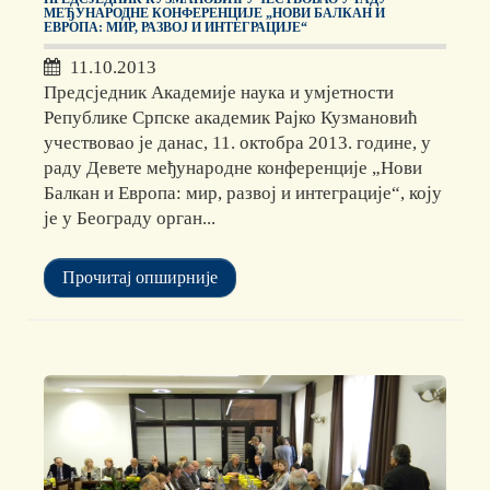
МЕЂУНАРОДНЕ КОНФЕРЕНЦИЈЕ „НОВИ БАЛКАН И
ЕВРОПА: МИР, РАЗВОЈ И ИНТЕГРАЦИЈЕ“
11.10.2013
Предсједник Академије наука и умјетности
Републике Српске академик Рајко Кузмановић
учествовао је данас, 11. октобра 2013. године, у
раду Девете међународне конференције „Нови
Балкан и Европа: мир, развој и интеграције“, коју
је у Београду орган...
Прочитај опширније