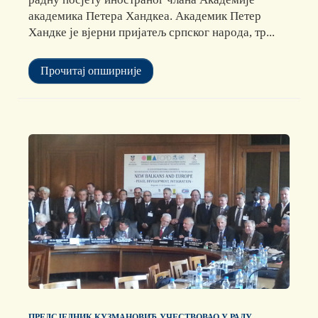
академика Петера Хандкеа. Академик Петер
Хандке је вјерни пријатељ српског народа, тр...
Прочитај опширније
ПРЕДСЈЕДНИК КУЗМАНОВИЋ УЧЕСТВОВАО У РАДУ