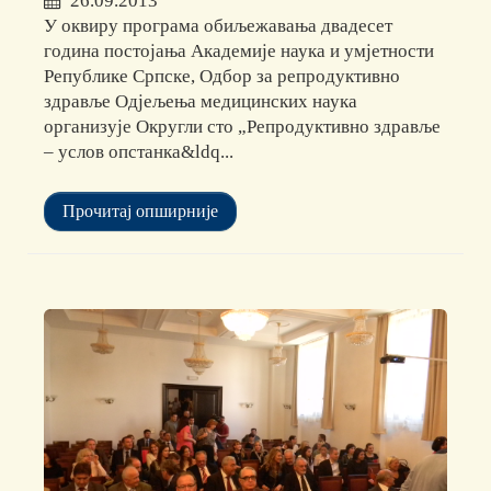
26.09.2013
У оквиру програма обиљежавања двадесет
година постојања Академије наука и умјетности
Републике Српске, Одбор за репродуктивно
здравље Одјељења медицинских наука
организује Округли сто „Репродуктивно здравље
– услов опстанка&ldq...
Прочитај опширније