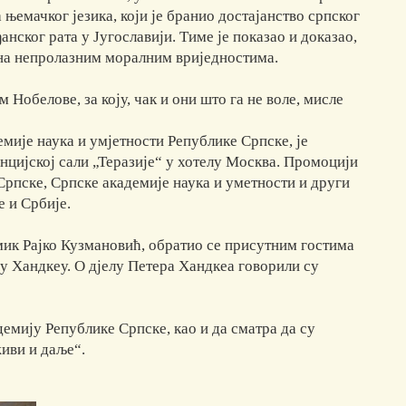
 њемачког језика, који је бранио достајанство српског
ског рата у Југославији. Тиме је показао и доказао,
 на непролазним моралним вриједностима.
Нобелове, за коју, чак и они што га не воле, мисле
мије наука и умјетности Републике Српске, je
енцијској сали „Теразије“ у хотелу Москва. Промоцији
Српске, Српске академије наука и уметности и други
 и Србије.
мик Рајко Кузмановић, обратио се присутним гостима
у Хандкеу. О дјелу Петера Хандкеа говорили су
демију Републике Српске, као и да сматра да су
иви и даље“.