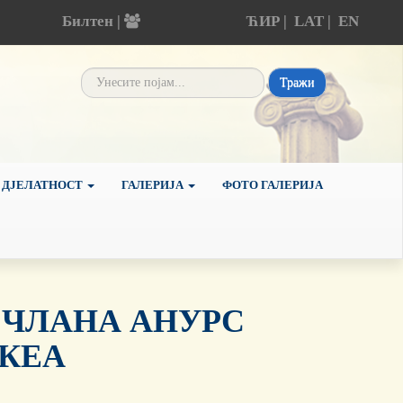
Билтен |
ЋИР
|
LAT
|
EN
Тражи
 ДЈЕЛАТНОСТ
ГАЛЕРИЈА
ФОТО ГАЛЕРИЈА
 ЧЛАНА АНУРС
ДКЕА