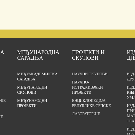
ЈА
МЕЂУНАРОДНА
ПРОЈЕКТИ И
ИЗ
САРАДЊА
СКУПОВИ
ДЈ
МЕЂУАКАДЕМИЈСКА
НАУЧНИ СКУПОВИ
ИЗД
САРАДЊА
ДРУ
НАУЧНО-
МЕЂУНАРОДНИ
ИСТРАЖИВАЧКИ
ИЗД
СКУПОВИ
ПРОЈЕКТИ
КЊИ
УМЈ
ИЈЕ
МЕЂУНАРОДНИ
ЕНЦИКЛОПЕДИЈА
ПРОЈЕКТИ
РЕПУБЛИКЕ СРПСКЕ
ИЗД
ПРИ
ЛАБОРАТОРИЈЕ
МАТ
ЈЕ
ТЕХ
ИЗД
МЕД