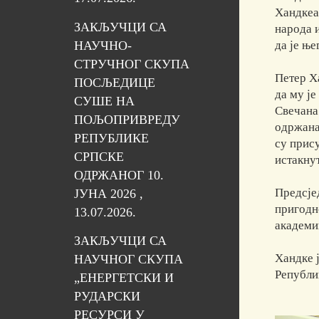
Хандкеа.
ЗАКЉУЧЦИ СА
народа 
НАУЧНО-
да је њ
СТРУЧНОГ СКУПА
Петер Ха
ПОСЉЕДИЦЕ
да му је
СУШЕ НА
Свечана
ПОЉОПРИВРЕДУ
одржана 
РЕПУБЛИКЕ
су прис
СРПСКЕ
истакну
ОДРЖАНОГ 10.
Предсје
ЈУНА 2026 ,
пригодн
13.07.2026.
академи
ЗАКЉУЧЦИ СА
Хандке ј
НАУЧНОГ СКУПА
Републи
„ЕНЕРГЕТСКИ И
РУДАРСКИ
РЕСУРСИ У