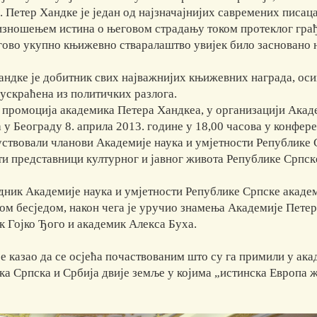
 Петер Хандке је један од најзначајнијих савремених писаца
изношењем истина о његовом страдању током протеклог грађан
егово укупно књижевно стваралаштво увијек било засновано
ндке је добитник свих најважнијих књижевних награда, осим 
 ускраћена из политичких разлога.
 промоција академика Петера Хандкеа, у организацији Акаде
у Београду 8. априла 2013. године у 18,00 часова у конфер
уствовали чланови Академије наука и умјетности Републике 
ти представници културног и јавног живота Републике Српске
дник Академије наука и умјетности Републике Српске акаде
ом бесједом, након чега је уручио знамења Академије Петер
к Гојко Ђого и академик Алекса Буха.
е казао да се осјећа почаствованим што су га примили у ака
ка Српска и Србија двије земље у којима „истинска Европа ж