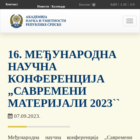
Контакт
Билтен |
ЋИР
|
LAT
|
EN
Новости
|
Календар
догађаја
Toggl
navig
16. МЕЂУНАРОДНА
НАУЧНА
КОНФЕРЕНЦИЈА
„САВРЕМЕНИ
МАТЕРИЈАЛИ 2023``
07.09.2023.
Међународна научна конференција „Савремени