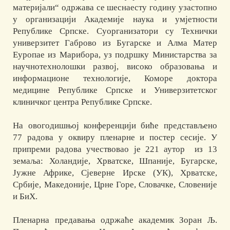
материјали“ одржава се шеснаесту годину узастопно
у организацији Академије наука и умјетности
Републике Српске. Суорганизатори су Технички
универзитет Габрово из Бугарске и Алма Матер
Еуропае из Марибора, уз подршку Министарства за
научнотехнолошки развој, високо образовања и
информационе технологије, Коморе доктора
медицине Републике Српске и Универзитетског
клиничког центра Републике Српске.
На овогодишњој конференцији биће представљено
77 радова у оквиру пленарне и постер сесије. У
припреми радова учествовао је 221 аутор из 13
земаља: Холандије, Хрватске, Шпаније, Бугарске,
Јужне Африке, Сјеверне Ирске (УК), Хрватске,
Србије, Македоније, Црне Горе, Словачке, Словеније
и БиХ.
Пленарна предавања одржаће академик Зоран Љ.