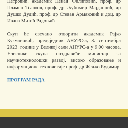
Петровић, академик Ненад Филиповић, проф. др
Пламен Тсанков, проф. др Љубомир Мајданџић, др
Душко Дудић, проф. др Стеван Армаковић и доц. др
Ивана Митић Радоњић.
Скуп ће свечано отворити академик Рајко
Кузмановић, предсједник АНУРС-а, 8. септембра
2023. године у Великој сали АНУРС-а у 9.00 часова.
Учеснике скупа поздравиће министар за
научнотехнолошки развој, високо образовање и
информационе технологије проф. др Жељко Будимир.
ПРОГРАМ РАДА