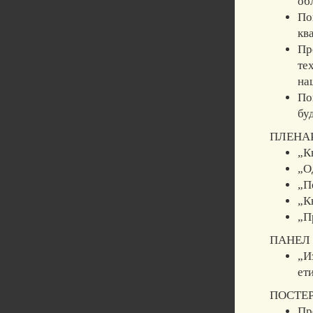
об
По
кв
Пр
те
на
По
бу
ПЛЕНА
„К
„О
„П
„К
„П
ПАНЕЛ
„И
ет
ПОСТЕР
Пр