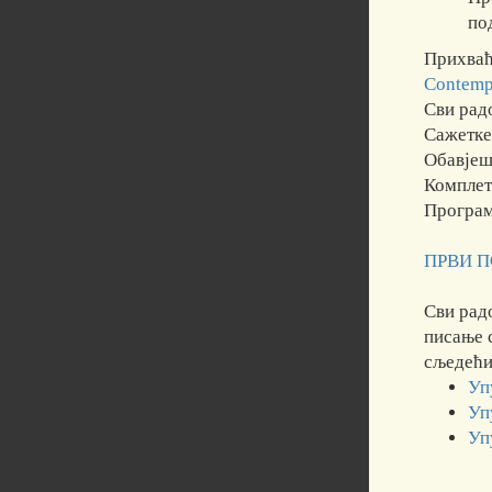
по
Прихваћ
Contemp
Сви рад
Сажетке
Обавјеш
Комплет
Програм
ПРВИ 
Сви рад
писање 
сљедећи
Уп
Уп
Уп