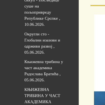
сккуп - Посљедице
суше на
пољопривреду
Републике Срспке ,
10.06.2026.
Округли сто -
Глобални изазови и
одрживи развој ,
05.06.2026.
Књижевна трибина у
част академика
Радослава Братића ,
05.06.2026.
КЊИЖЕВНА
ТРИБИНА У ЧАСТ
АКАДЕМИКА