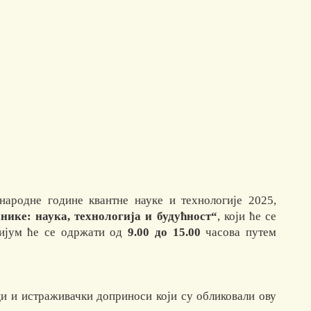
ародне године квантне науке и технологије 2025,
ике: наука, технологија и будућност“
, који ће се
зијум ће се одржати од
9.00 до 15.00
часова путем
ци и истраживачки доприноси који су обликовали ову