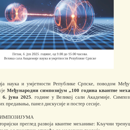
ја наука и умјетности Републике Српске, поводом Међун
ује
Међународни симпозијум „100 година квантне механ
и
6. јуна 2025
. године у Великој сали Академије. Симпо
х предавања, панел дискусије и постер сесије.
СИМПОЗИЈУМА
торијски преглед развоја квантне механике: Кључни трену