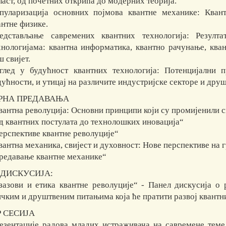
ласт, од почетних открића до модерних теорија.
пуларизација основних појмова квантне механике: Кван
антне физике.
едстављање савремених квантних технологија: Резулт
хнологијама: квантна информатика, квантно рачунање, кван
ш свијет.
глед у будућност квантних технологија: Потенцијални п
дућности, и утицај на различите индустријске секторе и друш
РНА ПРЕДАВАЊА
вантна револуција: Основни принципи који су промијенили с
д квантних постулата до технолошких иновација“
ерспективе квантне револуције“
вантна механика, свијест и духовност: Нове перспективе на 
редавање квантне механике“
 ДИСКУСИЈА:
зазови и етика квантне револуције“ - Панел дискусија о
ичким и друштвеним питањима која ће пратити р
 СЕСИЈА
езентације радова младих истраживача на савремене теме 