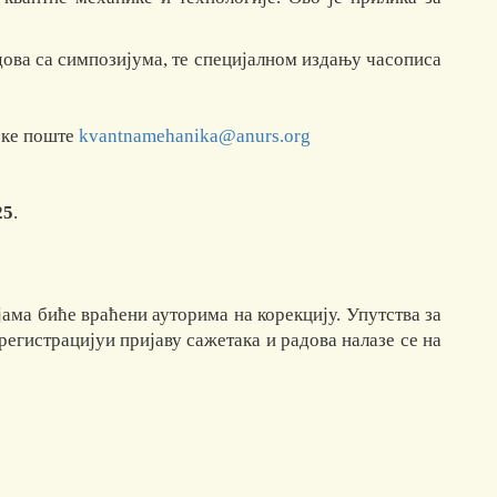
ова са симпозијума, те специјалном издању часописа
нске поште
kvantnamehanika@anurs.org
25
.
јама биће враћени ауторима на корекцију. Упутства за
регистрацијуи пријаву сажетака и радова налазе се на