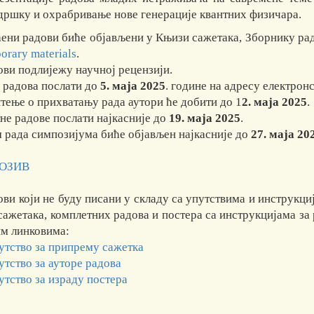
дршку и охрабривање нове генерације квантних физичара.
ени радови биће објављени у Књизи сажетака, Зборнику рад
orary materials
.
ови подлијежу научној рецензији.
 радова послати до
5. маја 2025
. године на адресу електро
тење о прихватању рада аутори ће добити до 1
2. маја 2025
.
не радове послати најкасније до
19. маја 2025
.
 рада симпозијума биће објављен најкасније до
27. маја 20
ПОЗИВ
ови који не буду писани у складу са упутствима и инструкци
сажетака, комплетних радова и постера са инструкцијама за 
м линковима:
утство за припрему сажетка
утство за ауторе радова
утство за израду постера