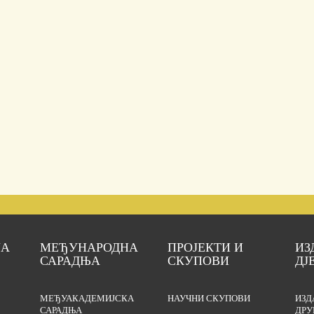
ЈА
МЕЂУНАРОДНА
ПРОЈЕКТИ И
ИЗ
САРАДЊА
СКУПОВИ
ДЈ
МЕЂУАКАДЕМИЈСКА
НАУЧНИ СКУПОВИ
ИЗД
САРАДЊА
ДРУ