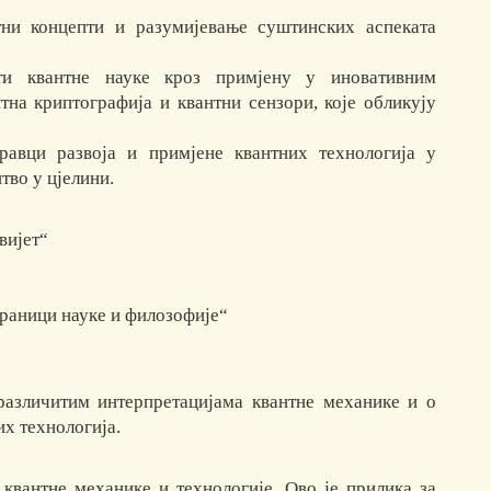
тни концепти и разумијевање суштинских аспеката
ати квантне науке кроз примјену у иновативним
тна криптографија и квантни сензори, које обликују
равци развоја и примјене квантних технологија у
тво у цјелини.
вијет“
граници науке и филозофије“
 различитим интерпретацијама квантне механике и о
азвој квантних технологија.
квантне механике и технологије. Ово је прилика за