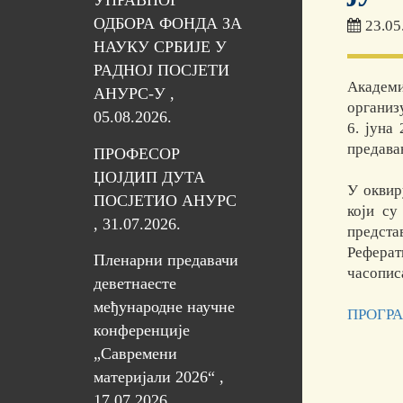
УПРАВНОГ
ОДБОРА ФОНДА ЗА
23.05
НАУКУ СРБИЈЕ У
РАДНОЈ ПОСЈЕТИ
Академи
АНУРС-У ,
организ
05.08.2026.
6. јуна
предавањ
ПРОФЕСОР
ЏОЈДИП ДУТА
У оквир
ПОСЈЕТИО АНУРС
који су
, 31.07.2026.
предста
Реферат
Пленарни предавачи
часопи
деветнаесте
међународне научне
ПРОГРА
конференције
„Савремени
материјали 2026“ ,
17.07.2026.