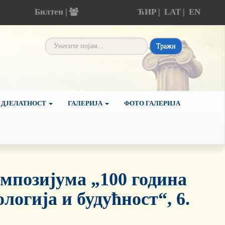
Билтен |
ЋИР
|
LAT
|
EN
Тражи
 ДЈЕЛАТНОСТ
ГАЛЕРИЈА
ФОТО ГАЛЕРИЈА
мпозијума „100 година
логија и будућност“, 6.