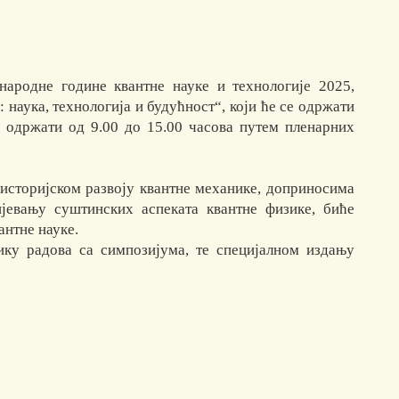
ародне године квантне науке и технологије 2025,
наука, технологија и будућност“, који ће се одржати
е одржати од 9.00 до 15.00 часова путем пленарних
историјском развоју квантне механике, доприносима
ијевању суштинских аспеката квантне физике, биће
антне науке.
ку радова са симпозијума, те специјалном издању