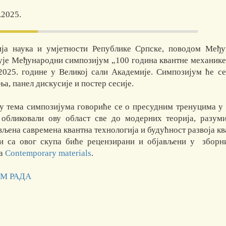
.2025.
ја наука и умјетности Републике Српске, поводом Међун
ује Међународни симпозијум „100 година квантне механике: 
 2025. године у Великој сали Академије. Симпозијум ће с
а, панел дискусије и постер сесије.
у тема симпозијума говориће се о пресудним тренуцима у 
 обликовали ову област све до модерних теорија, разум
вљена савремена квантна технологија и будућност развоја кв
и са овог скупа биће рецензирани и објављени у зборни
са
Contemporary materials
.
М РАДА