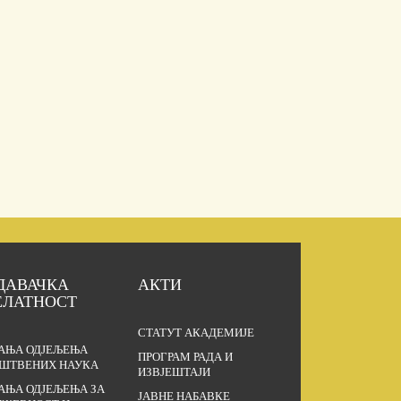
ДАВАЧКА
АКТИ
ЕЛАТНОСТ
СТАТУТ АКАДЕМИЈЕ
АЊА ОДЈЕЉЕЊА
ПРОГРАМ РАДА И
ШТВЕНИХ НАУКА
ИЗВЈЕШТАЈИ
АЊА ОДЈЕЉЕЊА ЗА
ЈАВНЕ НАБАВКЕ