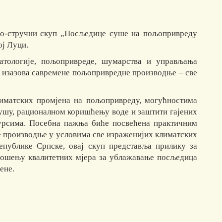
чно-стручни скуп „Посљедице суше на пољопривреду
ој Луци.
атологије, пољопривреде, шумарства и управљања
х изазова савремене пољопривредне производње – све
лиматских промјена на пољопривреду, могућностима
ушу, рационалном коришћењу воде и заштити гајених
урсима. Посебна пажња биће посвећена практичним
 производње у условима све израженијих климатских
епублике Српске, овај скуп представља прилику за
оношењу квалитетних мјера за ублажавање посљедица
ене.