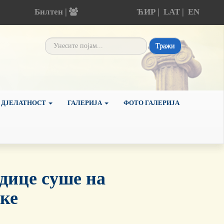
Билтен |
ЋИР
|
LAT
|
EN
Тражи
 ДЈЕЛАТНОСТ
ГАЛЕРИЈА
ФОТО ГАЛЕРИЈА
дице суше на
ке