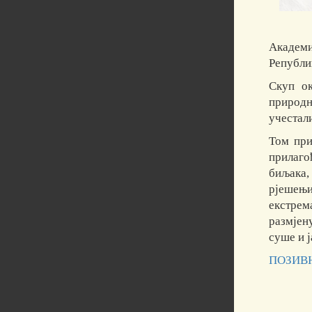
Академи
Републик
Скуп ок
природн
учестал
Том при
прилаго
биљака,
рјешењи
екстрем
размјен
суше и 
ПОЗИВН