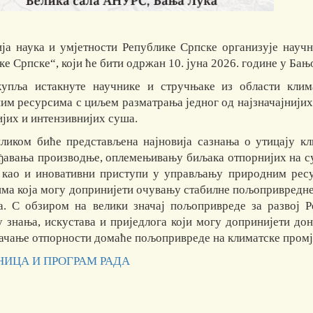
ја наука и умјетности Републике Српске организује нау
е Српске“, који ће бити одржан 10. јуна 2026. године у Бањ
упља истакнуте научнике и стручњаке из области клим
им ресурсима с циљем разматрања једног од најзначајнији
ијих и интензивнијих суша.
ликом биће представљена најновија сазнања о утицају к
ђавања производње, оплемењивању биљака отпорнијих на с
 као и иновативни приступи у управљању природним рес
ма која могу допринијети очувању стабилне пољопривредне
а. С обзиром на велики значај пољопривреде за развој Р
у знања, искустава и приједлога који могу допринијети д
јачање отпорности домаће пољопривреде на климатске промј
ИЦА И ПРОГРАМ РАДА