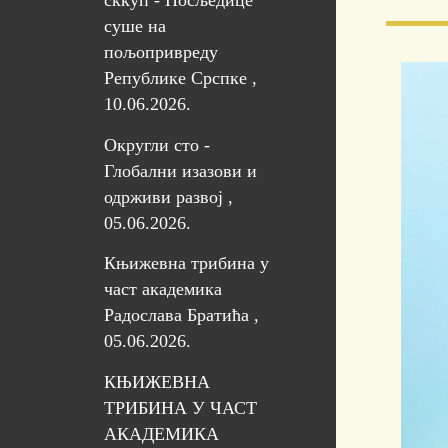
сккуп - Посљедице
суше на
пољопривреду
Републике Срспке ,
10.06.2026.
Округли сто -
Глобални изазови и
одрживи развој ,
05.06.2026.
Књижевна трибина у
част академика
Радослава Братића ,
05.06.2026.
КЊИЖЕВНА
ТРИБИНА У ЧАСТ
АКАДЕМИКА