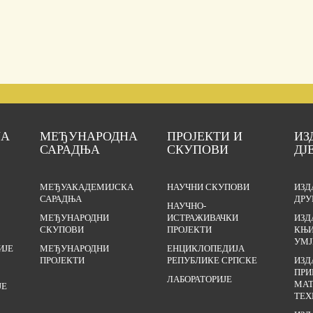
ЈА
МЕЂУНАРОДНА
ПРОЈЕКТИ И
ИЗ
САРАДЊА
СКУПОВИ
ДЈ
МЕЂУАКАДЕМИЈСКА
НАУЧНИ СКУПОВИ
ИЗД
САРАДЊА
ДРУ
НАУЧНО-
МЕЂУНАРОДНИ
ИСТРАЖИВАЧКИ
ИЗД
СКУПОВИ
ПРОЈЕКТИ
КЊИ
УМЈ
ИЈЕ
МЕЂУНАРОДНИ
ЕНЦИКЛОПЕДИЈА
ПРОЈЕКТИ
РЕПУБЛИКЕ СРПСКЕ
ИЗД
ПРИ
ЛАБОРАТОРИЈЕ
МАТ
ЈЕ
ТЕХ