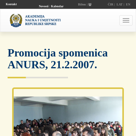
Kontakt
Bilten |
ĆIR
|
LAT
|
EN
Novosti
|
Kalendar
događaja
Toggl
navig
Promocija spomenica
ANURS, 21.2.2007.