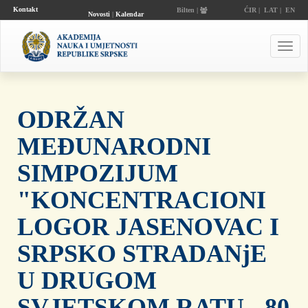
Kontakt
Bilten |
ĆIR
|
LAT
|
EN
Novosti
|
Kalendar
događaja
Toggl
navig
ODRŽAN
MEĐUNARODNI
SIMPOZIJUM
"KONCENTRACIONI
LOGOR JASENOVAC I
SRPSKO STRADANjE
U DRUGOM
SVJETSKOM RATU - 80