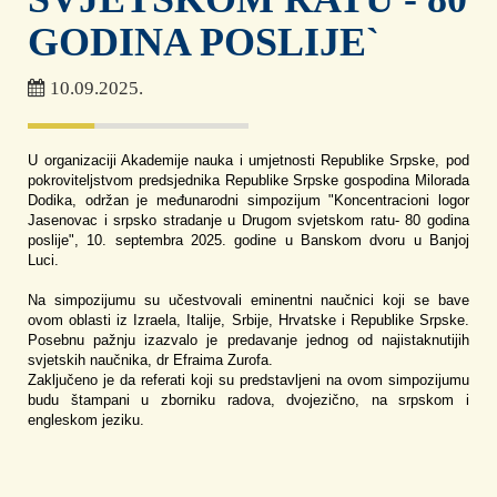
GODINA POSLIJE`
10.09.2025.
U organizaciji Akademije nauka i umjetnosti Republike Srpske, pod
pokroviteljstvom predsjednika Republike Srpske gospodina Milorada
Dodika, održan je međunarodni simpozijum "Koncentracioni logor
Jasenovac i srpsko stradanje u Drugom svjetskom ratu- 80 godina
poslije", 10. septembra 2025. godine u Banskom dvoru u Banjoj
Luci.
Na simpozijumu su učestvovali eminentni naučnici koji se bave
ovom oblasti iz Izraela, Italije, Srbije, Hrvatske i Republike Srpske.
Posebnu pažnju izazvalo je predavanje jednog od najistaknutijih
svjetskih naučnika, dr Efraima Zurofa.
Zaključeno je da referati koji su predstavljeni na ovom simpozijumu
budu štampani u zborniku radova, dvojezično, na srpskom i
engleskom jeziku.