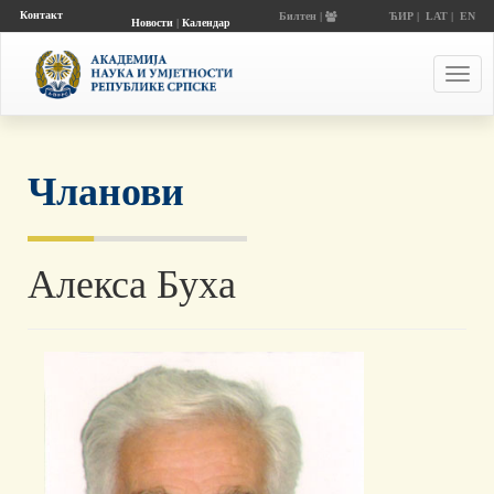
Контакт
Билтен |
ЋИР
|
LAT
|
EN
Новости
|
Календар
догађаја
Toggl
navig
Чланови
Алекса Буха