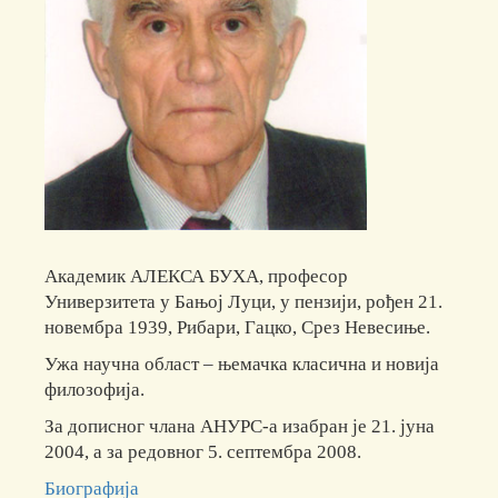
Академик АЛЕКСА БУХА, професор
Универзитета у Бањој Луци, у пензији, рођен 21.
новембра 1939, Рибари, Гацко, Срез Невесиње.
Ужа научна област – њемачка класична и новија
филозофија.
За дописног члана АНУРС-а изабран је 21. јуна
2004, а за редовног 5. септембра 2008.
Биографија