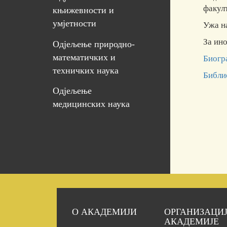
факул
књижевности и
умјетности
Ужа н
За ин
Одјељење природно-
математичких и
Биогр
техничких наука
Библи
Одјељење
медицинских наука
О АКАДЕМИЈИ
ОРГАНИЗАЦИ
АКАДЕМИЈЕ