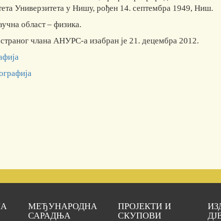
тета Универзитета у Нишу, рођен 14. септембра 1949, Ниш.
аучна област ‒ физика.
остраног члана АНУРС-а изабран је 21. децембра 2012.
афија
ографија
ЈА
МЕЂУНАРОДНА
ПРОЈЕКТИ И
ИЗ
САРАДЊА
СКУПОВИ
ДЈ