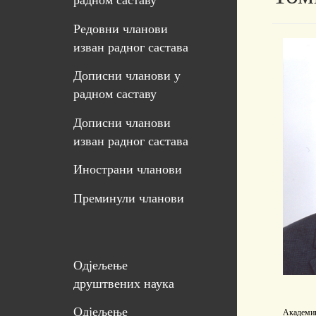
радном саставу
Редовни чланови
изван радног састава
Дописни чланови у
радном саставу
Дописни чланови
изван радног састава
Инострани чланови
Преминули чланови
Одјељење
друштвених наука
Одјељење
Академ