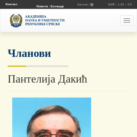
Контакт
Билтен |
ЋИР
|
LAT
|
EN
Новости
|
Календар
догађаја
Toggl
navig
Чланови
Пантелија Дакић