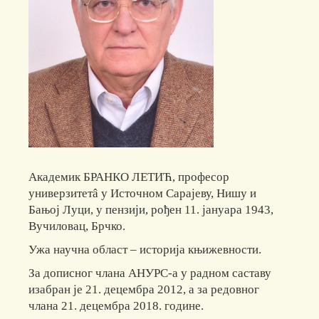
Академик БРАНКО ЛЕТИЋ, професор
универзитетâ у Источном Сарајеву, Нишу и
Бањој Луци, у пензији, рођен 11. јануара 1943,
Вучиловац, Брчко.
Ужа научна област – историја књижевности.
За дописног члана АНУРС-а у радном саставу
изабран је 21. децембра 2012, а за редовног
члана 21. децембра 2018. године.