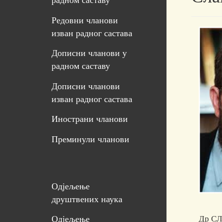
радном саставу
Редовни чланови
изван радног састава
Дописни чланови у
радном саставу
Дописни чланови
изван радног састава
Инострани чланови
Преминули чланови
Одјељење
друштвених наука
Др СЛ
Одјељење