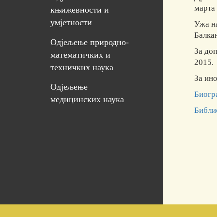
марта
књижевности и
умјетности
Ужа на
Балка
Одјељење природно-
За до
математичких и
2015.
техничких наука
За ин
Одјељење
Биогр
медицинских наука
Библи