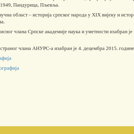
 1949, Пандурица, Пљевља.
учна област – историја српског народа у XIX вијеку и истор
на.
писног члана Српске академије наука и уметности изабран је
остраног члана АНУРС-а изабран је 4. децембра 2015. годин
афија
ографија