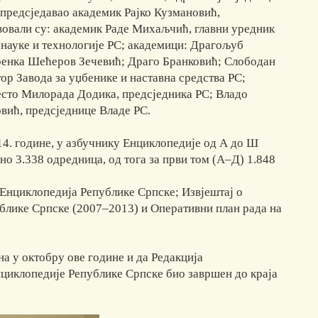
предсједавао академик Рајко Кузмановић,
вовали су: академик Раде Михаљчић, главни уредник
 науке и технологије РС; академици: Драгољуб
ренка Шећеров Зечевић; Драго Бранковић; Слободан
ор Завода за уџбенике и наставна средства РС;
есто Милорада Додика, предсједника РС; Владо
овић, предсједнице Владе РС.
014. године, у азбучнику Енциклопедије од А до Ш
но 3.338 одредница, од тога за први том (А–Д) 1.848
у Енциклопедија Републике Српске; Извјештај о
блике Српске (2007–2013) и Оперативни план рада на
а у октобру ове године и да Редакција
нциклопедије Републике Српске био завршен до краја