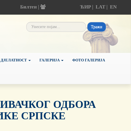
Билтен |
ЋИР
|
LAT
|
EN
Тражи
 ДЈЕЛАТНОСТ
ГАЛЕРИЈА
ФОТО ГАЛЕРИЈА
ИВАЧКОГ ОДБОРА
ИКЕ СРПСКЕ