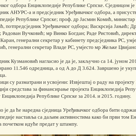
чког одбора Енциклопедије Републике Српске. Сједницом је 
дник АНУРС-а и предсједник Уређивачког одбора, а присуст
педије Републике Српске; проф. др Јасмин Комић, министар
ћ, потпредсједник Уређивачког одбора; Васкрсија Јањић; Д
; Радован Вучковић; мр Винко Богдан; Раде Ристовић, директ
Каран, генерални секретар у кабинету предсједника РС, умј
вић, генерални секретар Владе РС, умјесто мр Жељке Цвијан
ник Кузмановић нагласио је да je, закључно са 14. јуном 2
рано 11.546 одредница, а од А до Д 3.624. Завршено је укуп
ца.
ици су разматрани и усвојени: Извјештај о раду на пројект
цији средстава за финансирање пројекта Енциклопедија Репу
 Енциклопедија Републике Српске за 2014. и 2015. годину.
о је да ће наредна сједница Уређивачког одбора бити одржан
педије наставља са даљим активностима како би први том Е
 а почетком идуће предат у штампу.