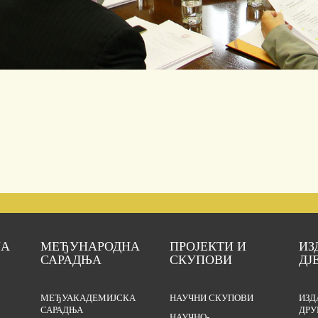
ЈА
МЕЂУНАРОДНА
ПРОЈЕКТИ И
ИЗ
САРАДЊА
СКУПОВИ
ДЈ
МЕЂУАКАДЕМИЈСКА
НАУЧНИ СКУПОВИ
ИЗД
САРАДЊА
ДРУ
НАУЧНО-