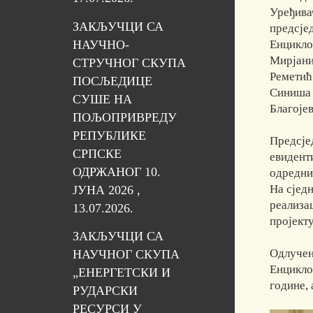
Уређива
ЗАКЉУЧЦИ СА
предсје
НАУЧНО-
Енцикло
Мирјани
СТРУЧНОГ СКУПА
Реметић
ПОСЉЕДИЦЕ
Синиша 
СУШЕ НА
Благоје
ПОЉОПРИВРЕДУ
РЕПУБЛИКЕ
Предсјед
СРПСКЕ
евиденти
ОДРЖАНОГ 10.
одредни
На сједн
ЈУНА 2026 ,
реализа
13.07.2026.
пројекту
ЗАКЉУЧЦИ СА
Одлучен
НАУЧНОГ СКУПА
Енцикло
„ЕНЕРГЕТСКИ И
године,
РУДАРСКИ
РЕСУРСИ У