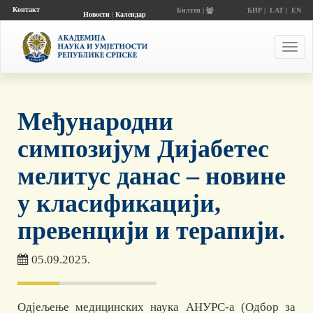
Контакт
Билтен |
ЋИР
|
LAT
|
EN
Новости
|
Календар
догађаја
Toggl
navig
Међународни
симпозијум Дијабетес
мелитус данас – новине
у класификацији,
превенцији и терапији.
05.09.2025.
Одјељење медицинских наука АНУРС-а (Одбор за