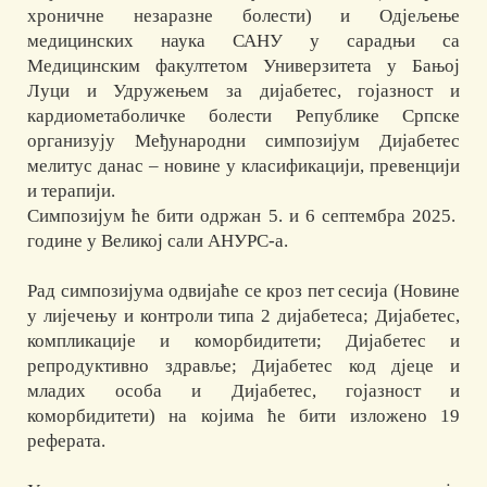
хроничне незаразне болести) и Одјељење
медицинских наука САНУ у сарадњи са
Медицинским факултетом Универзитета у Бањој
Луци и Удружењем за дијабетес, гојазност и
кардиометаболичке болести Републике Српске
организују Међународни симпозијум Дијабетес
мелитус данас – новине у класификацији, превенцији
и терапији.
Симпозијум ће бити одржан 5. и 6 септембра 2025.
године у Великој сали АНУРС-а.
Рад симпозијума одвијаће се кроз пет сесија (Новине
у лијечењу и контроли типа 2 дијабетеса; Дијабетес,
компликације и коморбидитети; Дијабетес и
репродуктивно здравље; Дијабетес код дјеце и
младих особа и Дијабетес, гојазност и
коморбидитети) на којима ће бити изложено 19
реферата.