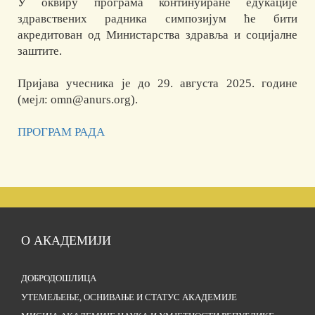
У оквиру програма континуиране едукације
здравствених радника симпозијум ће бити
акредитован од Министарства здравља и социјалне
заштите.
Пријава учесника је до 29. августа 2025. године
(мејл: omn@anurs.org).
ПРОГРАМ РАДА
О АКАДЕМИЈИ
ДОБРОДОШЛИЦА
УТЕМЕЉЕЊЕ, ОСНИВАЊЕ И СТАТУС АКАДЕМИЈЕ