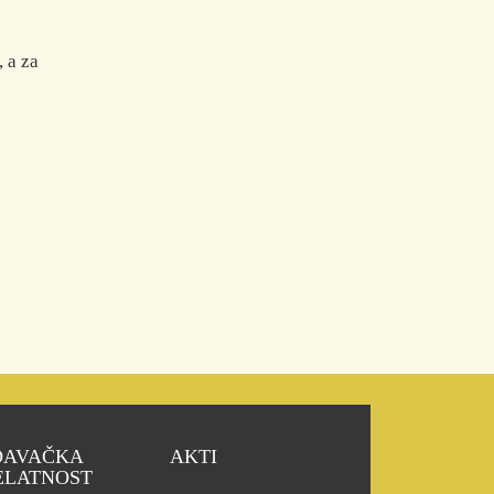
 a za
DAVAČKA
AKTI
ELATNOST