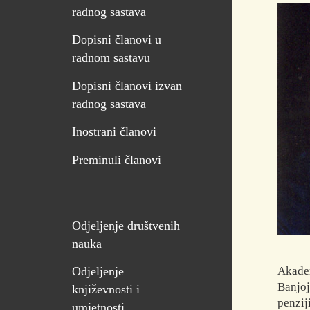
radnog sastava
Dopisni članovi u
radnom sastavu
Dopisni članovi izvan
radnog sastava
Inostrani članovi
Preminuli članovi
Odjeljenje društvenih
nauka
Akadem
Odjeljenje
Banjoj
književnosti i
penzij
umjetnosti