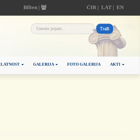
Bilten |
ĆIR
|
LAT
|
EN
Traži
ELATNOST
GALERIJA
FOTO GALERIJA
AKTI