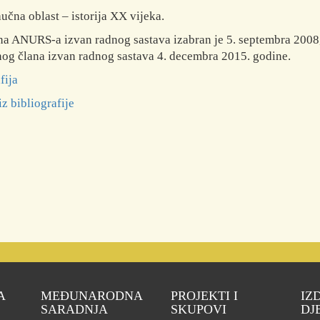
učna oblast – istorija XX vijeka.
na ANURS-a izvan radnog sastava izabran je 5. septembra 2008,
og člana izvan radnog sastava 4. decembra 2015. godine.
fija
iz bibliografije
A
MEĐUNARODNA
PROJEKTI I
IZ
SARADNJA
SKUPOVI
DJ