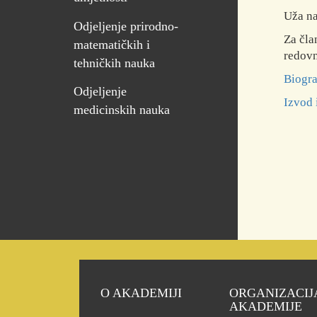
Uža na
Odjeljenje prirodno-
Za čla
matematičkih i
redovn
tehničkih nauka
Biogra
Odjeljenje
Izvod 
medicinskih nauka
O AKADEMIJI
ORGANIZACIJ
AKADEMIJE