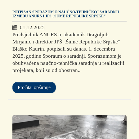
POTPISAN SPORAZUM O NAUČNO-TEHNIČKOJ SARADNJI
IZMEĐU ANURS I JPŠ „ŠUME REPUBLIKE SRPSKE“
01.12.2025
Predsjednik ANURS-a, akademik Dragoljub
Mirjanić i direktor JPŠ „Šume Republike Srpske“
Blaško Kaurin, potpisali su danas, 1. decembra
2025. godine Sporaum o saradnji. Sporazumom je
obuhvaćena naučno-tehnička saradnja u realizaciji
projekata, koji su od obostran...
Pročitaj opširnije