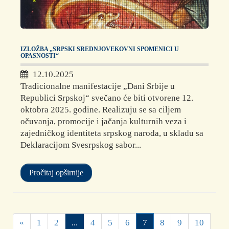
IZLOŽBA „SRPSKI SREDNJOVEKOVNI SPOMENICI U
OPASNOSTI“
12.10.2025
Tradicionalne manifestacije „Dani Srbije u
Republici Srpskoj“ svečano će biti otvorene 12.
oktobra 2025. godine. Realizuju se sa ciljem
očuvanja, promocije i jačanja kulturnih veza i
zajedničkog identiteta srpskog naroda, u skladu sa
Deklaracijom Svesrpskog sabor...
Pročitaj opširnije
«
1
2
...
4
5
6
7
8
9
10