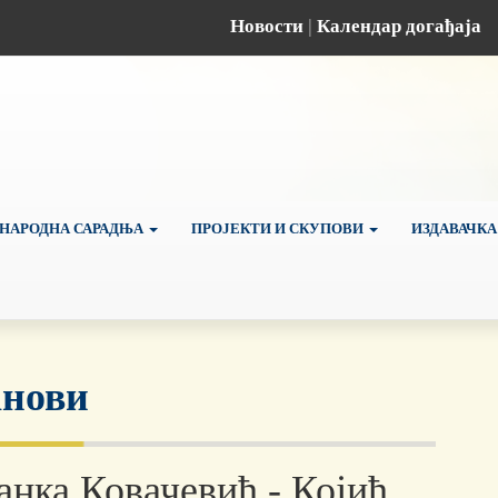
Новости
|
Календар догађаја
НАРОДНА САРАДЊА
ПРОЈЕКТИ И СКУПОВИ
ИЗДАВАЧКА
нови
анка Ковачевић - Којић