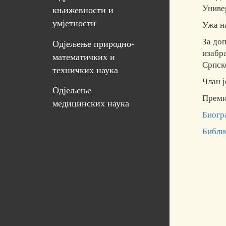
Универ
књижевности и
умјетности
Ужа на
За до
Одјељење природно-
изабра
математичких и
Српске
техничких наука
Члан ј
Одјељење
Премин
медицинских наука
Биогр
Библи