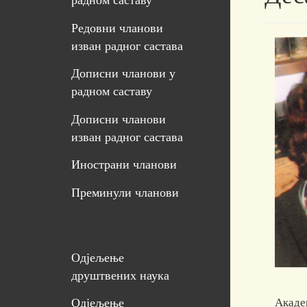
радном саставу
Редовни чланови
изван радног састава
Дописни чланови у
радном саставу
Дописни чланови
изван радног састава
Инострани чланови
Преминули чланови
Одјељење
друштвених наука
Акаде
Одјељење