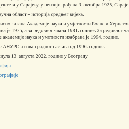
зитета у Сарајеву, у пензији, рођена 3. октобра 1925, Сараје
учна област – историја средњег вијека.
писног члана Академије наука и умјетности Босне и Херцего
на је 1975, а за редовног члана 1981. године. За редовног ч
 академије наука и уметности изабрана је 1994. године.
е АНУРС-а изван радног састава од 1996. године.
ула 13. августа 2022. године у Београду
афија
ографије