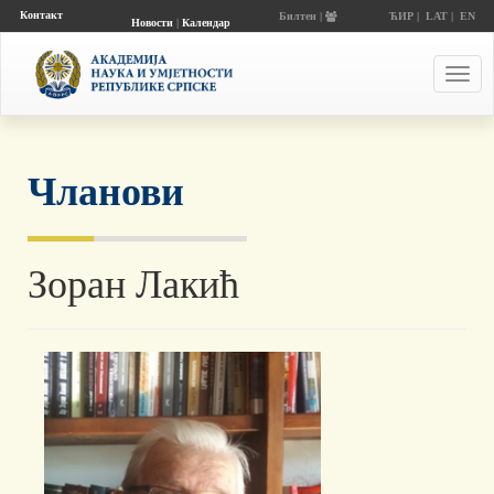
Контакт
Билтен |
ЋИР
|
LAT
|
EN
Новости
|
Календар
догађаја
Toggl
navig
Чланови
Зоран Лакић