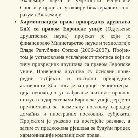
Академије нау­ка и ум­јет­нос­ти Републике
Српске у пројекте у оквиру билатералних спо­
ра­зума Ака­де­мије.
Хармонизација права привредних друштава
БиХ са правом Европске уније
(Одјељење
друштвених наука) пројекат је који је
финансирало Мини­стар­ство науке и технологије
Владе Републике Српске (2006–2007). Про­јек­
том је установљена усклађеност прописа који се
тичу привред­них друштава са правом Европске
уније. Привредна друштва су основни прив­
редни суб­јекти и носиоци привредних
активности. Због тога је за процес ев­роин­те­гра­
ци­ја неопходно усклађивање њиховог правног
статуса са директи­вама Ев­роп­ске уније, јер је то
претпоставка за несметану пословну сарадњу
до­маћих и ино­страних пословних субјеката.
Пројектом је указано на постојеће раз­ли­ке, а
затим су предложена рјешења за будући процес
хармонизације ком­па­нијског права.