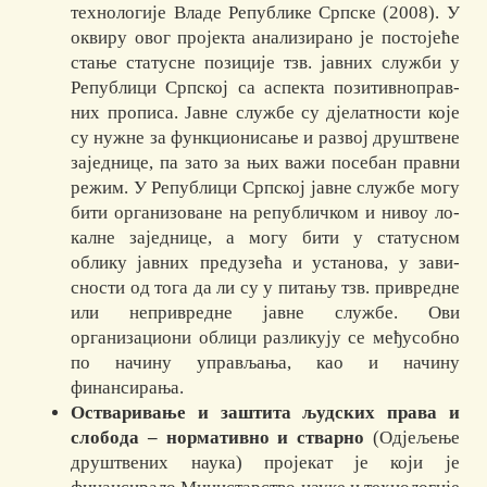
технологије Владе Републике Српске (2008). У
оквиру овог про­јекта анализирано је постојеће
стање статусне по­зи­ци­је тзв. јавних служби у
Републици Српској са аспекта по­зи­тив­но­прав­
них про­писа. Јавне службе су дјелатности које
су нужне за функционисање и раз­вој друштвене
заједнице, па зато за њих важи посебан правни
режим. У Ре­пу­бли­ци Српској јавне службе могу
бити организоване на републичком и ни­воу ло­
калне зајед­нице, а могу бити у статусном
облику јавних предузећа и ус­та­но­ва, у зави­
сности од тога да ли су у питању тзв. привредне
или не­при­вред­не јав­не службе. Ови
организациони облици разликују се међу­со­бно
по начину управ­љања, као и начину
финансирања.
Остваривање и заштита људских права и
слобода – нормативно и ствар­но
(Одјељење
друштвених наука) пројекат је који је