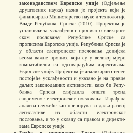
законодавством Европске уније
(Одјељење
друштвених нау­­ка) назив је пројекта који је
финансирало Министарство науке и технологије
Владе Ре­пу­бли­ке Српске (2010). Пројектом је
установљена усклађеност про­писа о елек­трон­
ском пос­ло­ва­њу Републике Српске са
прописима Европ­ске уније. Репу­блика Српска је
у об­ласти електронског пословања донијела
вео­ма важ­не прописе који су у ве­ли­кој мјери
компатибилни са одговарајућим ди­рек­ти­вама
Европ­ске уније. Про­јектом је анализиран степен
постојеће ускла­ђе­ности и указано је на правце
да­љих законодавних актив­ности, како би Ре­пу­
бли­ка Српска сли­једила општи тренд
савременог елек­трон­ског по­сло­­­вања. Из­ра­ђена
анализа служиће као пре­порука за даљи развој
леги­сла­тиве из об­лас­ти електронског
пословања, и то у складу са правом и дирек­ти­
вама Ев­роп­ске уније.
Грађа о прошлости Босне
(Одјељење