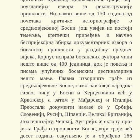
поуз­данијих извора за реконструкцију
прошлости. Ни након више од 150 го­дина од
почетака критичке историографије о
средњовјековној Босни, још уви­јек не постоји
темељна, критички приређена и научно
беспријекорна збир­ка документарних извора о
босанској прошлости у раздобљу средњег
вијека. Кор­пус исправа босанских ауктора чини
нешто више од 400 је­ди­ни­ца, док је повеља и
писама упућених босанским дестинатарима
нешто мање. Главна изворишта грађе из
средњовјековне Босне, само наизглед пара­док­
сално, нису у Босни и Херцеговини већ у
Хрватској, а затим у Мађарској и Италији.
Преостали документи налазе се у Србији,
Словенији, Русији, Шпа­нији, Вели­кој Британији,
Лихтенштајну, Чешкој, Аустрији. У склопу про­
јекта Грађа о про­шлости Босне, који траје већ
десет година, сакупљено је и об­рађено 166