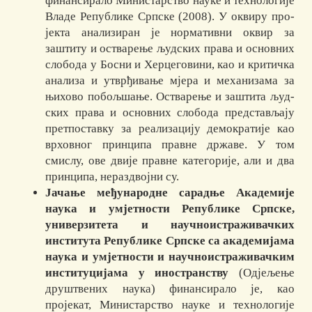
финансирало Ми­ни­стар­ство науке и технологије
Владе Републике Српске (2008). У оквиру про­
јекта анализиран је нормативни оквир за
заштиту и оства­ре­ње људ­ских права и основ­них
слобода у Босни и Херцеговини, као и кри­тич­ка
ана­лиза и утврђи­вање мјера и механизама за
њихово побољшање. Ос­тва­рење и за­шти­та људ­
ских пра­ва и основних слобода представљају
прет­пос­тав­ку за реали­зацију де­мо­кра­ти­је као
врховног принципа правне државе. У том
смислу, ове двије правне ка­те­горије, али и два
принципа, нераздвојни су.
Jачање међународне сарадње Академије
наука и умјетности Репу­бли­­­ке Српске,
универзитета и научноистраживачких
института Репу­бли­­ке Срп­ске са академијама
наука и умјетности и научноистраживач­ким
инсти­туцијама у иностранству
(Одјељење
друштвених наука) финан­сирало је, као
пројекат, Ми­нис­тарство науке и технологије