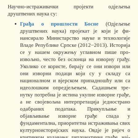
Научно-истраживачки пројекти одјељења
друштвених наука су:
Грађа о прошлости Босне
(Одјељење
друштвених нау­ка) про­јекат је који је фи­
нансирало Министарство науке и технологије
Владе Ре­пу­бли­ке Српске (2012−2013). Историја
се у нашем окружењу углавном пише про­­
извољно, често без ослонца на изворну грађу.
Уколико се користе, бирају се они извори или
они изворни подаци који су у складу са
националном и вјер­ском припадношћу или са
идеолошким опредјељењем. Садашњем тре­
нутку по­требна је истина укупне изворне грађе,
а не својевољна интер­пре­тација јед­но­страно
одабраних података. Прикупљање и
објављивање изворне грађе спада у
фундаментална, приоритетна истраживања свих
кул­тур­но­исто­­риј­ских наука. Овдје је ријеч о
критичком издавању дипломатичке грађе, нај­