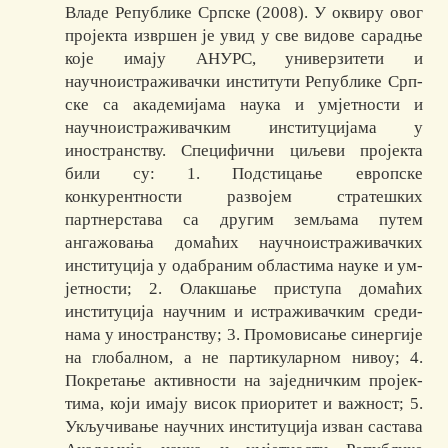
Владе Републике Срп­ске (2008). У оквиру овог
пројекта извршен је увид у све видове сарадње
које имају АНУРС, универзитети и
научноистраживачки институти Републике Срп­
ске са академијама наука и умјетности и
научноистраживачким инс­ти­туци­ја­ма у
иностранству. Спе­ци­фич­ни ци­љеви про­јекта
били су: 1. Подстицање европске
конкурентности раз­војем стра­теш­ких
партнерстава са другим земљама путем
ангажовања до­ма­ћих науч­но­ис­тра­живачких
институција у одабраним областима науке и ум­
јет­но­сти; 2. Олак­шање приступа домаћих
институција научним и ис­тра­жи­вач­ким сре­ди­
нама у иностранству; 3. Промовисање синергије
на глобалном, а не пар­ти­ку­лар­ном нивоу; 4.
Покретање активности на заједничким про­јек­
ти­ма, који имају ви­сок приоритет и важност; 5.
Ук­ључивање научних институција изван састава