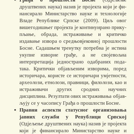
друштвених наука) назив је про­је­кта који је фи­
нансирало Министарство науке и технологије
Владе Републике Срп­ске (2009). Циљ овог
вишегодишњег пројекта је континуирано при­ку­
пља­ње, об­ра­да, истраживање и критичко
издавање извора о средњо­вје­ковној про­шло­сти
Бос­не. Садашњем тренутку потребна је истина
укупне изворне грађе, а не сво­јевољна
интерпретација једнострано одабраних пода­
така. Кри­ти­чки об­јав­ље­ним изворима, поред
историчара, користе се исто­ри­чари умјет­ности,
ар­хео­лози, етнолози, правници, филолози, као и
истра­живачи др­угих сродних науч­них
дисциплина. Резултати ових истраживања објав­
љу­ју се у ча­со­пи­су Гр­ађа о прошлости Босне.
Правни аспекти статусног организовања
јавних служби у Ре­пу­бли­ци Срп­ској
(Одјељење друштвених наука) назив је пројекта
који је финан­сирало Ми­ни­стар­ство науке и