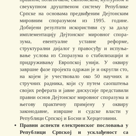
све­укуп­ном друштвеном систему Републике
Српске на основама пред­ви­ђеним Деј­тонским
мировним споразумом из 1995. године.
Добијени ре­зул­тати иско­ри­стиви су за даљу
имплементацију Дејтонског ми­ровног спо­ра­
зума, евен­туалне уставне реформе,
структурални дијалог у пра­восуђу и ис­пу­ња­­
вање усло­ва из Споразума о стабилизацији и
при­дру­жи­ва­њу Европ­ској унији. У оквиру
завршне фазе пројекта одржан је и ок­ругли сто,
на којем је уче­­ствовало око 50 научних и
стручних радника, који су путем саопштења
сво­јих реферата и јавне дискусије представили
правни основ Дејтонског ми­ров­ног споразума и
његову практичну примјену у ок­ви­ру
законодавне, изврш­не и судске власти у
Републици Српској и Босни и Хер­цеговини.
Правни аспекти електронског пословања у
Републици Српској и ускла­­­ђе­ност са