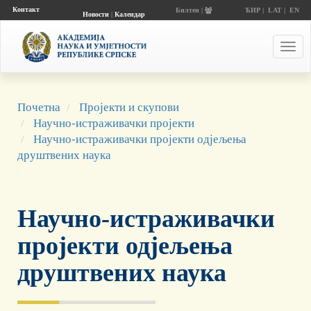
Контакт
Билтен |
ЋИР
|
LAT
|
EN
Новости
|
Календар
догађаја
Toggl
navig
Почетна
Пројекти и скупови
Научно-истраживачки пројекти
Научно-истраживачки пројекти одјељења
друштвених наука
Научно-истраживачки
пројекти одјељења
друштвених наука