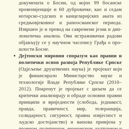
докумената о Босни, од којих 99 босанске
провенијенције и 60 ду­бровачке, као и седам
нотарско-судских и канцеларијских аката из
сред­њо­вјековног и раноосманског периода.
Извршен је и превод на савремени језик и ди­п­
ло­ма­ти­чка анализа. Ови истра­живачки радови
објављују се у научном часопису Грађа о про­
шлости Босне.
Дејтонски мировни споразум као правни и
политички основ раз­во­ја Ре­пу­блике Српске
(Одјељење друштвених наука) је пројекат који
је фи­нан­си­ра­ло Ми­нис­тарство науке и
технологије Владе Републике Српске (2010–
2012). По­кренут је пројекат с циљем да се
критички анализирају и обраде основ­ни правни
прин­ципи и вриједности (слобода, једнакост,
правда, пра­вич­ност, мир, толе­ран­ција,
солидарност, сигурност, правна извјесност и
људско дос­то­јанство) и њихова примјена у
правном, политичком, економском, кул­тур­ном и