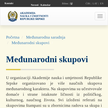
Kontakt
Bilten |
ĆIR
|
LAT
|
EN
Novosti
|
Kalendar
događaja
Toggl
navig
Početna
Međunarodna saradnja
Međunarodni skupovi
Međunarodni skupovi
U organizaciji Akademije nauka i umjetnosti Republike
Srpske organizovano je više naučnih skupova
međunarodnog karaktera. Na skupovima su učestvovale
domaće i strane istaknute ličnosti iz političkog,
kulturnog, naučnog života. Svi izloženi referati na
skupovima štampani su u zbornicima radova sa skupa i