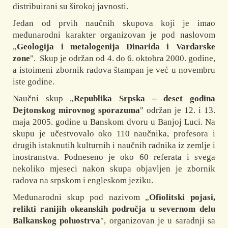
distribuirani su širokoj javnosti.
Jedan od prvih naučnih skupova koji je imao
međunarodni karakter organizovan je pod naslovom
„
Geologija i metalogenija Dinarida i Vardarske
zone
". Skup je održan od 4. do 6. oktobra 2000. godine,
a istoimeni zbornik radova štampan je već u novembru
iste godine.
Naučni skup „
Republika Srpska – deset godina
Dejtonskog mirovnog sporazuma
" održan je 12. i 13.
maja 2005. godine u Banskom dvoru u Banjoj Luci. Na
skupu je učestvovalo oko 110 naučnika, profesora i
drugih istaknutih kulturnih i naučnih radnika iz zemlje i
inostranstva. Podneseno je oko 60 referata i svega
nekoliko mjeseci nakon skupa objavljen je zbornik
radova na srpskom i engleskom jeziku.
Međunarodni skup pod nazivom „
Ofiolitski pojasi,
relikti ranijih okeanskih područja u severnom delu
Balkanskog poluostrva
", organizovan je u saradnji sa