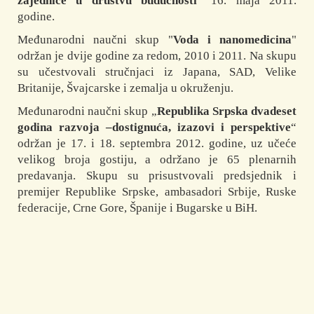
zajednice u društvu budućnosti
" 16. maja 2011.
godine.
Međunarodni naučni skup "
Voda i nanomedicina
"
održan je dvije godine za redom, 2010 i 2011. Na skupu
su učestvovali stručnjaci iz Japana, SAD, Velike
Britanije, Švajcarske i zemalja u okruženju.
Međunarodni naučni skup „
Republika Srpska dvadeset
godina razvoja –dostignuća, izazovi i perspektive
“
održan je 17. i 18. septembra 2012. godine, uz učeće
velikog broja gostiju, a održano je 65 plenarnih
predavanja. Skupu su prisustvovali predsjednik i
premijer Republike Srpske, ambasadori Srbije, Ruske
federacije, Crne Gore, Španije i Bugarske u BiH.