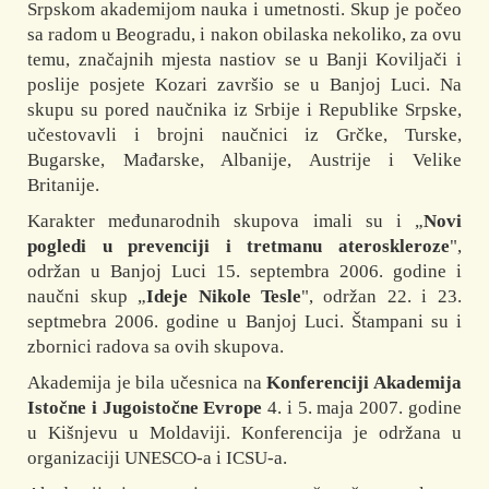
Srpskom akademijom nauka i umetnosti. Skup je počeo
sa radom u Beogradu, i nakon obilaska nekoliko, za ovu
temu, značajnih mjesta nastiov se u Banji Koviljači i
poslije posjete Kozari završio se u Banjoj Luci. Na
skupu su pored naučnika iz Srbije i Republike Srpske,
učestovavli i brojni naučnici iz Grčke, Turske,
Bugarske, Mađarske, Albanije, Austrije i Velike
Britanije.
Karakter međunarodnih skupova imali su i „
Novi
pogledi u prevenciji i tretmanu ateroskleroze
",
održan u Banjoj Luci 15. septembra 2006. godine i
naučni skup „
Ideje Nikole Tesle
", održan 22. i 23.
septmebra 2006. godine u Banjoj Luci. Štampani su i
zbornici radova sa ovih skupova.
Akademija je bila učesnica na
Konferenciji Akademija
Istočne i Jugoistočne Evrope
4. i 5. maja 2007. godine
u Kišnjevu u Moldaviji. Konferencija je održana u
organizaciji UNESCO-a i ICSU-a.