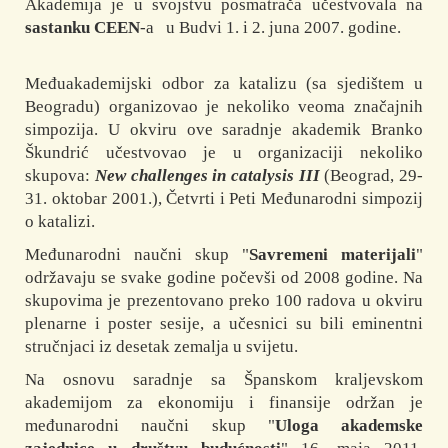
Akademija je u svojstvu posmatrača učestvovala na
sastanku CEEN
-a u Budvi 1. i 2. juna 2007. godine.
Međuakademijski odbor za katalizu (sa sjedištem u
Beogradu) organizovao je nekoliko veoma značajnih
simpozija. U okviru ove saradnje akademik Branko
Škundrić učestvovao je u organizaciji nekoliko
skupova:
New challenges in catalysis III
(Beograd, 29-
31. oktobar 2001.), Četvrti i Peti Međunarodni simpozij
o katalizi.
Međunarodni naučni skup "
Savremeni materijali
"
održavaju se svake godine počevši od 2008 godine. Na
skupovima je prezentovano preko 100 radova u okviru
plenarne i poster sesije, a učesnici su bili eminentni
stručnjaci iz desetak zemalja u svijetu.
Na osnovu saradnje sa Španskom kraljevskom
akademijom za ekonomiju i finansije održan je
međunarodni naučni skup "
Uloga akademske